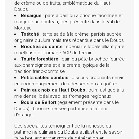
de crème ou de fruits, emblématique du Haut-
Doubs
Besaigue
: pâte à pain ou à brioche façonnée et
marquée au couteau, très présente dans le Val de
Morteau
Toétché
: tarte salée à la crème, parfois sucrée,
originaire du Jura mais très répandue dans le Doubs
Brioches au comté
: spécialité locale alliant pâte
moelleuse et fromage AOP du terroir
Tourte forestière
: pain ou pâte briochée fourrée
aux champignons et à la crème, typique de la
tradition franc-comtoise
Petits sablés comtois
: biscuits croquants servis
en accompagnement des desserts ou au goûter
Pain aux noix du Haut-Doubs
: pain rustique à la
mie dense, idéal avec les fromages régionaux
Boula de Belfort
(également présente dans le
Doubs) : brioche tressée parfumée à la fleur
d’oranger
Ces spécialités témoignent de la richesse du
patrimoine culinaire du Doubs et illustrent le savoir-
faire boulanger transmis de génération en