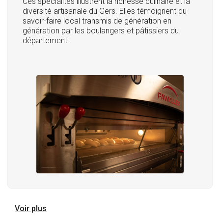
Ces spécialités illustrent la richesse culinaire et la
diversité artisanale du Gers. Elles témoignent du
savoir-faire local transmis de génération en
génération par les boulangers et pâtissiers du
département.
Voir plus
Pourquoi Pavailler est le