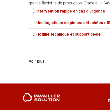
grande flexibilité de production. Grâce à un SAV
Intervention rapide en cas d'urgence​
Une logistique de pièces détachées effi
Hotline technique et support dédié
Voir plus
Pourquoi Pavailler est 
Une marque pionnière depu
Créée à Valence,
Pavailler
est depu
métier, de la boulangerie artisanale
Des innovations constantes 
Systèmes d'économie d’énergie 
Cuisson assistée par régulation in