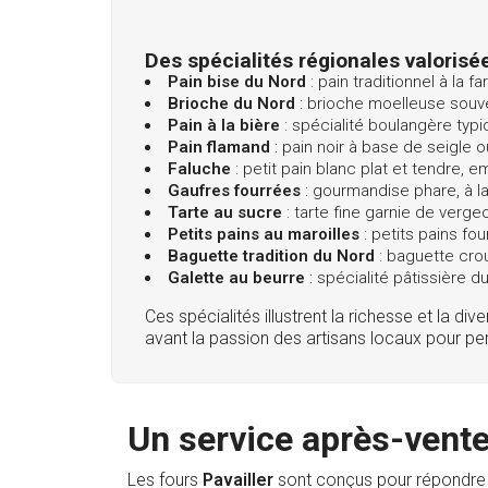
Des spécialités régionales valorisé
Pain bise du Nord
: pain traditionnel à la 
Brioche du Nord
: brioche moelleuse souv
Pain à la bière
: spécialité boulangère typiq
Pain flamand
: pain noir à base de seigle 
Faluche
: petit pain blanc plat et tendre,
Gaufres fourrées
: gourmandise phare, à la
Tarte au sucre
: tarte fine garnie de verge
Petits pains au maroilles
: petits pains f
Baguette tradition du Nord
: baguette crous
Galette au beurre
: spécialité pâtissière d
Ces spécialités illustrent la richesse et la d
avant la passion des artisans locaux pour per
Un service après-vente
Les fours
Pavailler
sont conçus pour répondre a