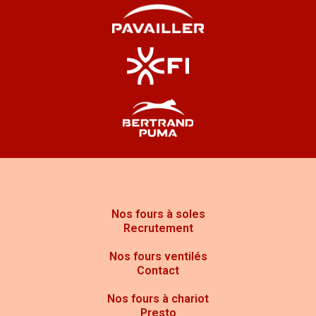
Une marque pionnière depuis 1946
Créée à Valence,
Pavailler
est depuis près de 80
ans un acteur majeur de la boulangerie française.
Elle a accompagné toutes les évolutions du métier,
de la boulangerie artisanale à la production semi-
industrielle, en passant par la modernisation des
fournils ruraux.
Nos fours à soles
Recrutement
Nos fours ventilés
Contact
Nos fours à chariot
Presto
Des innovations constantes au service