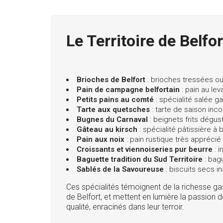
Le Territoire de Belfor
Brioches de Belfort
: brioches tressées ou
Pain de campagne belfortain
: pain au lev
Petits pains au comté
: spécialité salée g
Tarte aux quetsches
: tarte de saison inc
Bugnes du Carnaval
: beignets frits dégus
Gâteau au kirsch
: spécialité pâtissière à
Pain aux noix
: pain rustique très appré
Croissants et viennoiseries pur beurre
: i
Baguette tradition du Sud Territoire
: bag
Sablés de la Savoureuse
: biscuits secs i
Ces spécialités témoignent de la richesse gas
de Belfort, et mettent en lumière la passion 
qualité, enracinés dans leur terroir.