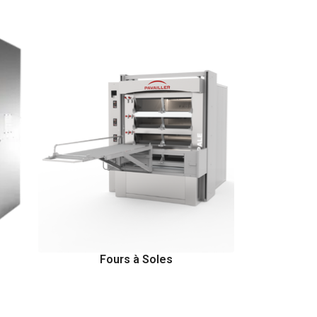
Fours à Soles
Four