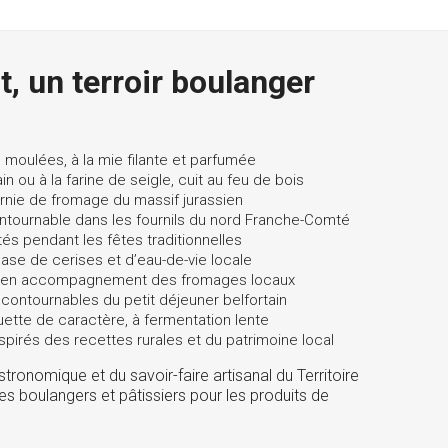
t, un terroir boulanger
 moulées, à la mie filante et parfumée
ain ou à la farine de seigle, cuit au feu de bois
arnie de fromage du massif jurassien
ontournable dans les fournils du nord Franche-Comté
tés pendant les fêtes traditionnelles
 base de cerises et d’eau-de-vie locale
cié en accompagnement des fromages locaux
ncontournables du petit déjeuner belfortain
uette de caractère, à fermentation lente
nspirés des recettes rurales et du patrimoine local
tronomique et du savoir-faire artisanal du Territoire
des boulangers et pâtissiers pour les produits de