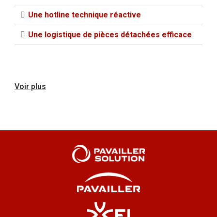
Une hotline technique réactive
Une logistique de pièces détachées efficace​
Voir plus
Pourquoi Pavailler est le
leader français des fours
de boulangerie