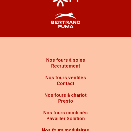
Une marque pionnière depuis 1946
Créée à Valence,
Pavailler
est depuis près de 80
ans un acteur majeur de la boulangerie française.
Elle a accompagné toutes les évolutions du métier,
de la boulangerie artisanale à la production semi-
industrielle, en passant par la modernisation des
fournils ruraux.
Nos fours à soles
Recrutement
Nos fours ventilés
Contact
Nos fours à chariot
Presto
Des innovations constantes au service
des utilisateurs
Nos fours combinés
Systèmes d'économie d’énergie intégrés
Pavailler Solution
Cuisson assistée par régulation intelligente
Fours à commandes tactiles et maintenance
Nos fours modulaires
simplifiée